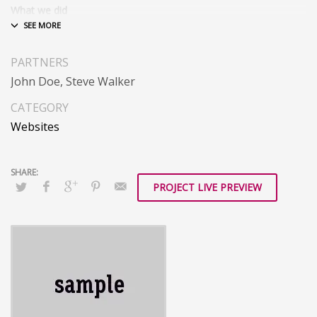
What we did
Design & Wireframing
SEO
PARTNERS
Copywriting
Content Management
John Doe, Steve Walker
Social Media Marketing
CATEGORY
Integer euismod lacus luctus magna.
Class aptent taciti
Websites
sociosqu ad litora torquent per conubia nostra, per
inceptos himenaeos
. Quisque cursus, metus vitae
pharetra auctor, sem massa mattis sem, at interdum
magna augue eget diam.
Ut fringilla
. Vestibulum ante
PROJECT LIVE PREVIEW
ipsum primis in faucibus orci luctus et ultrices posuere
cubilia Curae; Morbi lacinia molestie dui. Praesent
blandit dolor. Sed non quam. In vel mi sit amet augue
congue elementum. Morbi in ipsum sit amet pede
facilisis laoreet. Donec lacus nunc, viverra nec, blandit
vel, egestas et, augue. Vestibulum tincidunt malesuada
tellus. Ut ultrices ultrices enim.