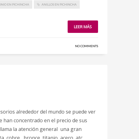
ONIO EN PICHINCHA
ANILLOS EN PICHINCHA
LEER MÁS
NO COMMENTS
ccesorios alrededor del mundo se puede ver
e han concentrado en el precio de sus
 llama la atención general una gran
, cobre , bronce, titanio, acero, atc.