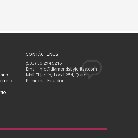
CONTÁCTENOS
(593) 96 294 9216
Email: info@diamondsbyjeritsa.com
sario
Mall El Jardín, Local 254, Quito,
romiso
Pichincha, Ecuador
nio