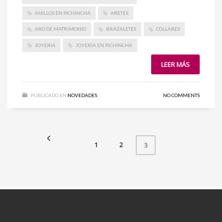
ANILLOS EN PICHINCHA
ARETES
ARO DE MATRIMONIO
BRAZALETES
COLLARES
JOYERIA
JOYERIA EN PICHINCHA
LEER MÁS
PUBLICADO EN
NOVEDADES
NO COMMENTS
1
2
3